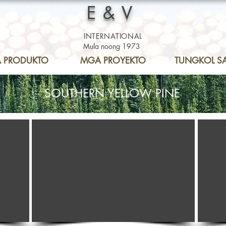
E&V
INTERNATIONAL
Mula noong 1973
 PRODUKTO
MGA PROYEKTO
TUNGKOL SA
SOUTHERN YELLOW PINE