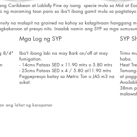
ilang Caribbean at Loblolly Pine ay isang
specie mula sa Mid at Eas
 loob ng maraming taon para sa iba't ibang gamit mula sa pagtat
sity na malapit na grained na kahoy sa kalagitnaan hanggang mal
gkakaroon at presyo nito. Inaalok namin ang SYP sa mga sumusu
Mga Log ng SYP
SYP Sh
g 8/4"
Iba't ibang laki na may Bark on/off at may
Trims m
fumigation.
haba.
on
- 14cms Pataas SED x 11.90 mtrs o 5.80 mtrs
Heat Tr
- 25cms Pataas SED x 4 / 5.80 at11.90 mtrs
Tamang-
Pagpepresyo batay sa Metric Ton o JAS m3 na
at pagg
sukat.
Availab
38mm pa
malawa
aan ang lahat ng karapatan