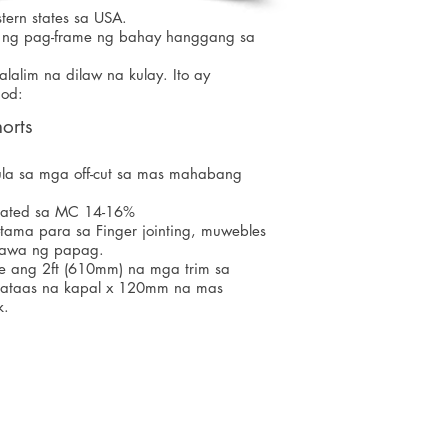
tern states sa USA.
ayo ng pag-frame ng bahay hanggang sa
alim na dilaw na kulay. Ito ay
nod:
orts
ula sa mga off-cut sa mas mahabang
eated sa MC 14-16%
tama para sa Finger jointing, muwebles
awa ng papag.
le ang 2ft (610mm) na mga trim sa
taas na kapal x 120mm na mas
k.