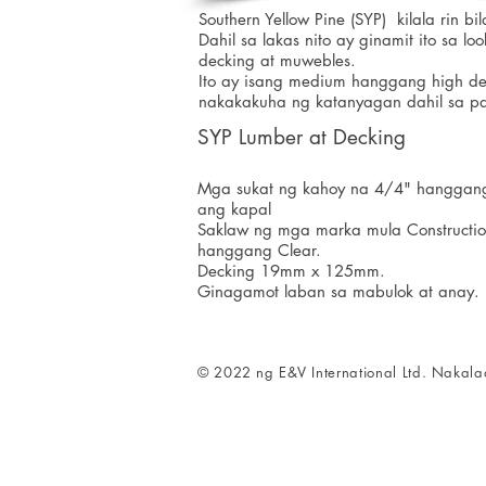
Southern Yellow Pine (SYP)
kilala rin b
Dahil sa lakas nito ay ginamit ito sa
decking at muwebles.
Ito ay isang medium hanggang high den
nakakakuha ng katanyagan dahil sa pa
SYP Lumber at Decking
Mga sukat ng kahoy na 4/4" hanggan
ang kapal
Saklaw ng mga marka mula Constructi
hanggang Clear.
Decking 19mm x 125mm.
Ginagamot laban sa mabulok at anay.
© 2022
ng E&V International Ltd. Nakal